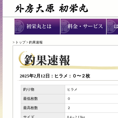
>
トップ
> 釣果速報
2025年2月12日：ヒラメ：０〜２枚
釣り物
ヒラメ
最低枚数
０
最高枚数
２
サイズ
0.4～2.13kg