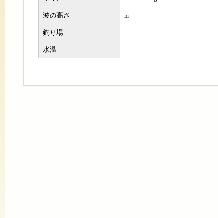
波の高さ
m
釣り場
水温