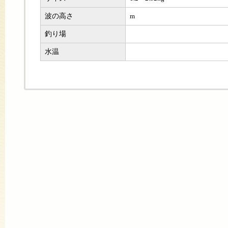
波の高さ
m
釣り場
水温