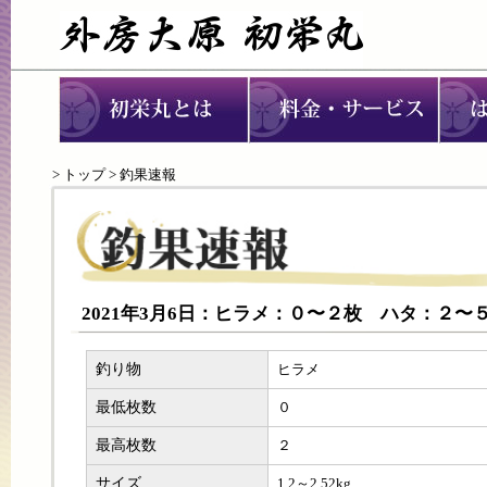
>
トップ
> 釣果速報
2021年3月6日：ヒラメ：０〜２枚 ハタ：２〜
釣り物
ヒラメ
最低枚数
０
最高枚数
２
サイズ
1.2～2.52kg