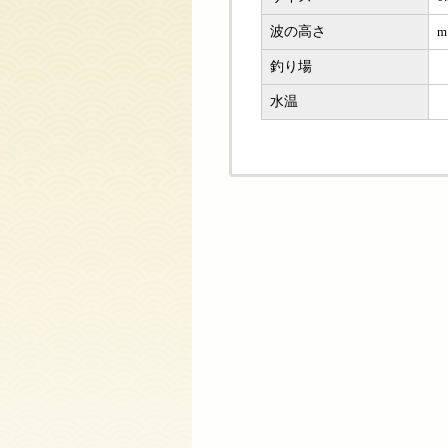
波の高さ
m
釣り場
水温