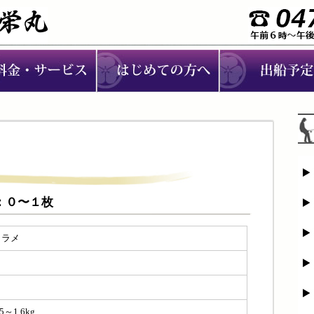
メ：０〜１枚
ヒラメ
０
１
.5～1.6kg