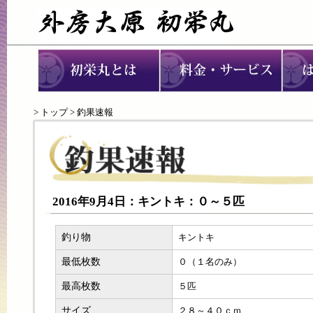
>
トップ
> 釣果速報
2016年9月4日：キントキ：０～５匹
釣り物
キントキ
最低枚数
０（１名のみ）
最高枚数
５匹
サイズ
２８～４０ｃｍ