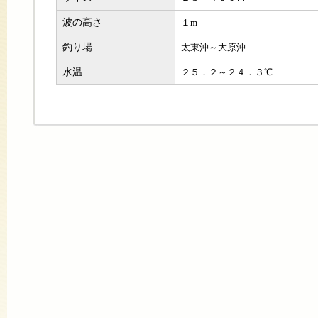
波の高さ
１m
釣り場
太東沖～大原沖
水温
２５．２～２４．３℃