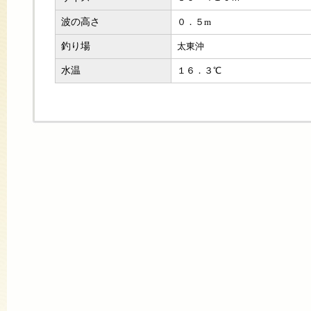
波の高さ
０．５m
釣り場
太東沖
水温
１６．３℃