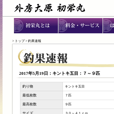
>
トップ
> 釣果速報
2017年5月19日：キントキ五目：７～９匹
釣り物
キントキ五目
最低枚数
７匹
最高枚数
９匹
サイズ
３０～４１ｃｍ