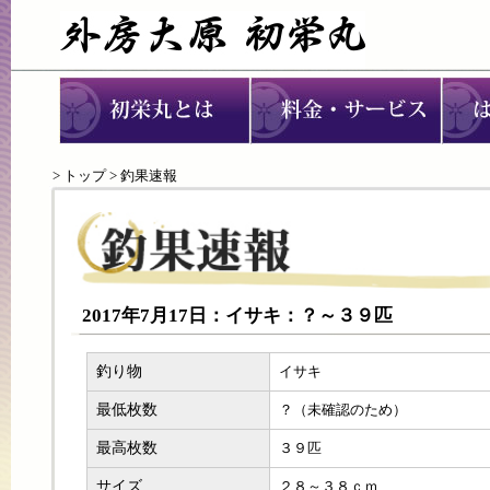
>
トップ
> 釣果速報
2017年7月17日：イサキ：？～３９匹
釣り物
イサキ
最低枚数
？（未確認のため）
最高枚数
３９匹
サイズ
２８～３８ｃｍ