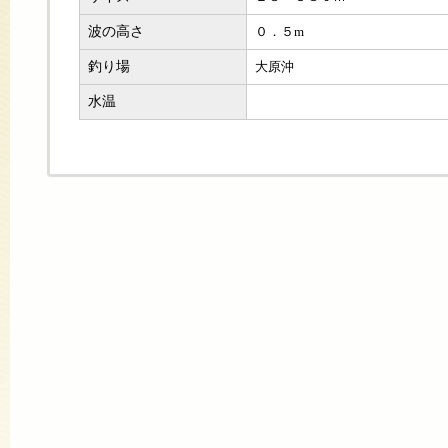
波の高さ
０．５m
釣り場
大原沖
水温