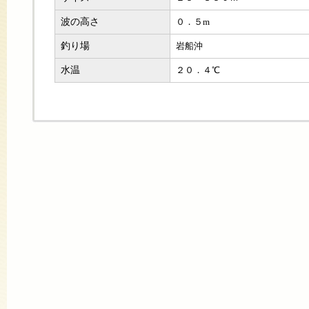
波の高さ
０．５m
釣り場
岩船沖
水温
２０．４℃