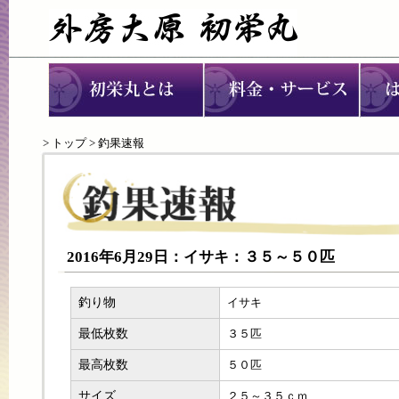
>
トップ
> 釣果速報
2016年6月29日：イサキ：３５～５０匹
釣り物
イサキ
最低枚数
３５匹
最高枚数
５０匹
サイズ
２５～３５ｃｍ