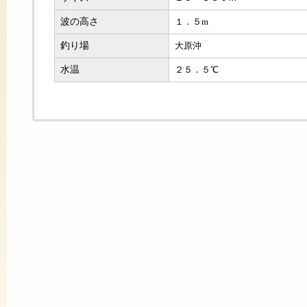
波の高さ
１．５m
釣り場
大原沖
水温
２５．５℃