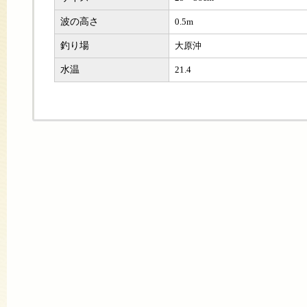
波の高さ
0.5m
釣り場
大原沖
水温
21.4