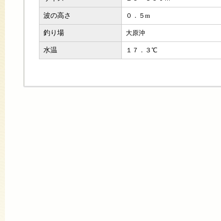
波の高さ
０．５m
釣り場
大原沖
水温
１７．３℃