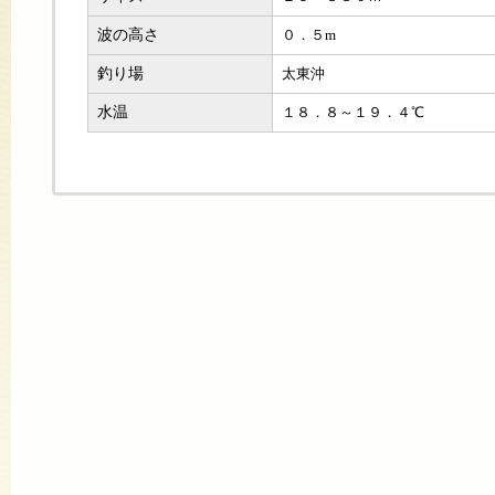
波の高さ
０．５m
釣り場
太東沖
水温
１８．８～１９．４℃