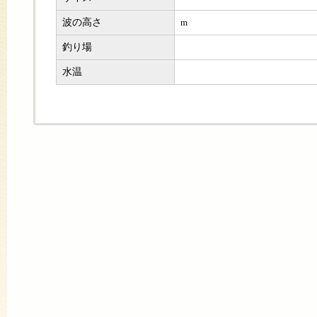
波の高さ
m
釣り場
水温