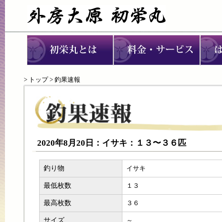
>
トップ
> 釣果速報
2020年8月20日：イサキ：１３〜３６匹
釣り物
イサキ
最低枚数
１３
最高枚数
３６
サイズ
～