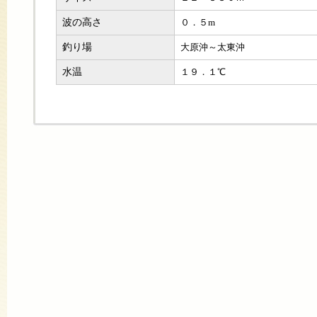
波の高さ
０．５m
釣り場
大原沖～太東沖
水温
１９．１℃