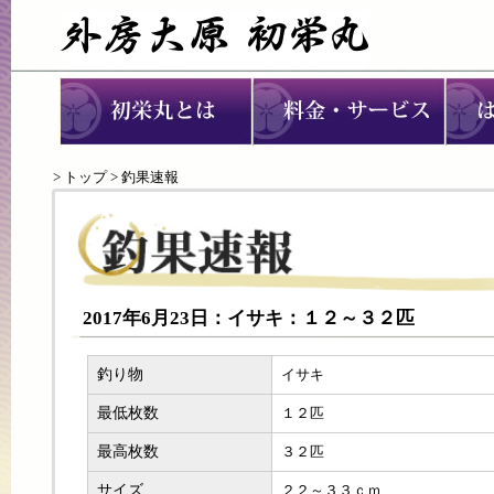
>
トップ
> 釣果速報
2017年6月23日：イサキ：１２～３２匹
釣り物
イサキ
最低枚数
１２匹
最高枚数
３２匹
サイズ
２２～３３ｃｍ