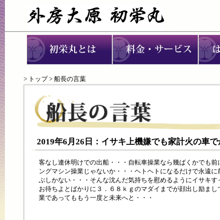
>
トップ
> 船長の言葉
2019年6月26日：イサキ上機嫌でも家計火の車
客なし連休明けでの出船・・・自転車操業なら幾ばくかでも前
ングマシン操業じゃないか・・・ヘトヘトになるだけで永遠に
ぶしかない・・・そんな沈んだ気持ちを慰めるようにイサキす
お待ちよとばかりに３．６８ｋｇのマダイまでが顔出し励まし
業であってももう一度と未来へと・・・