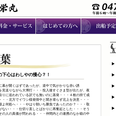
しやの下心はわしやの慢心？！
に幕が開くはずであったが、道中で気がかりな赤い誘
を見送りながら大博打・・・投入後すぐさま型が出たが、夜
取りに追われている訳でも無いのに蒸発・・・４枚の持て成
・・・北方でイワシ様発情中と聞き堪らず北上を決意・・・
様よ何処へ・・・やはり朝いち勝負であったのか？・・・取
がない・・・仕切り直しとばかりに再奮起とした・・・そう
その人の真価が問われる・・・仲間内との連携のなか箱の中