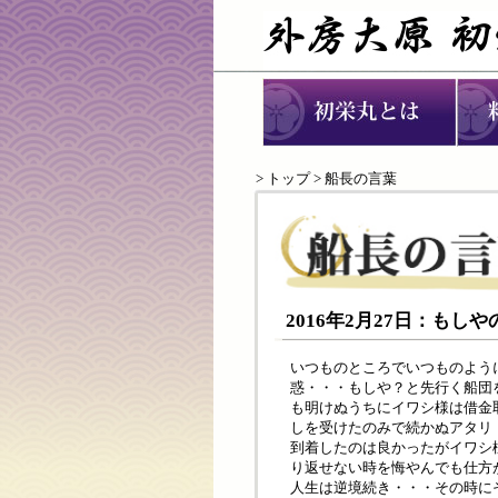
>
トップ
> 船長の言葉
2016年2月27日：も
いつものところでいつものよう
惑・・・もしや？と先行く船団
も明けぬうちにイワシ様は借金
しを受けたのみで続かぬアタリ
到着したのは良かったがイワシ
り返せない時を悔やんでも仕方
人生は逆境続き・・・その時に