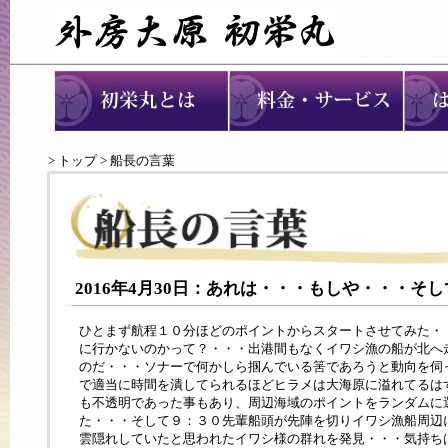
>
トップ
> 船長の言葉
2016年4月30日：あれは・・・もしや・・・そ
ひとまず航程１０分ほどのポイントからスタートさせてみた・
に行かないのかって？・・・出港間もなくイワシ漁の船が北へ
のだ・・・ソナーで何かしら掴んでいる筈であろうと動向を伺
で適当に時間を潰してられるほどヒラメは大海原に溢れてるは
も不透明であった事もあり、周辺海域のポイントをランダムに
た・・・そして９：３０先輩船頭が先陣を切りイワシ漁船周辺
雲隠れしていたと思われたイワシ様の群れを発見・・・気持ち